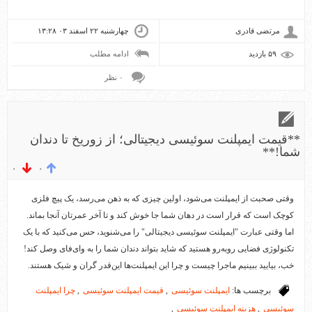
مرتضی قادری
چهارشنبه ۲۲ اسفند ۰۳ ۱۳:۲۸
۵۹ بازديد
ادامه مطلب
۰ نظر
**قیمت ایمپلنت سوئیسی دیجیتالی؛ از زوریخ تا دندان
شما!**
۰
۰
وقتی صحبت از ایمپلنت می‌شود، اولین چیزی که به ذهن می‌رسد، یک پیچ فلزی
کوچک است که قرار است در دهان شما جا خوش کند و تا آخر عمرتان آنجا بماند.
اما وقتی عبارت "ایمپلنت سوئیسی دیجیتالی" را می‌شنوید، حس می‌کنید که با یک
تکنولوژی فضایی روبه‌رو هستید که شاید بتواند دندان شما را به وای‌فای وصل کند!
خب، بیایید ببینیم ماجرا چیست و چرا این ایمپلنت‌ها این‌قدر گران و شیک هستند.
برچسب ها:
ایمپلنت سوئیسی
,
قیمت ایمپلنت سوئیسی
,
چرا ایمپلنت
سوئیسی
,
هزینه ایمپلنت سوئیسی
,