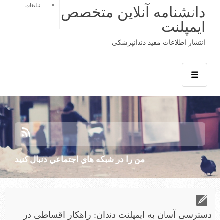
×
تبلیغات
دانشنامه آنلاین متخصص لثه و
ایمپلنت
انتشار اطلاعات مفید دندانپزشکی
من را در شبكه هاي اجتماعي دنبال كنيد
دسترسی آسان به ایمپلنت دندان: راهکار اقساطی در